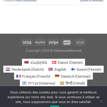
Posted in
Non classifié(e)
Leave a comment
Copyright 2026 ©
Echecsonline.net
Հայերեն
Dansk
(
Danish
)
Nederlands
(
Dutch
)
English
Suomi
(
Finnish
)
Français
(
French
)
Deutsch
(
German
)
עברית
(
Hebrew
)
हिन्दी
(
Hindi
)
Italiano
(
Italian
)
日本語
(
Japanese
)
Nous utilisons des cookies pour vous garantir la meilleure
Norsk bokmål
(
Norwegian Bokmål
)
expérience sur notre site web. Si vous continuez à utiliser ce
site, nous supposerons que vous en êtes satisfait.
Español
(
Spanish
)